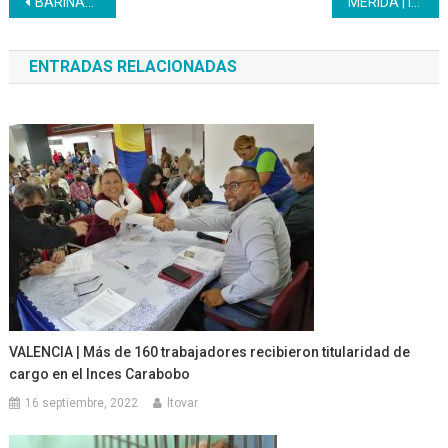
Navegación
BARINAS | Inces recibió a la ministra de Educación Yelitze Santaella
MÉRIDA | Inces exhorta a las empresas públicas a cumplir con las obligaciones tributarias
de
ENTRADAS RELACIONADAS
entradas
VALENCIA | Más de 160 trabajadores recibieron titularidad de
cargo en el Inces Carabobo
16 septiembre, 2022
ltovar