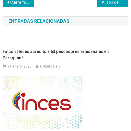
Navegación
Cierre formativo 2018 Inces Barinas
Al son de la gaita, los trabajadores del Inces celebran la llegada del mes decembrino
de
ENTRADAS RELACIONADAS
entradas
Falcón | Inces acreditó a 63 pescadores artesanales en
Paraguaná
21 enero, 2020
Gilberto Daly