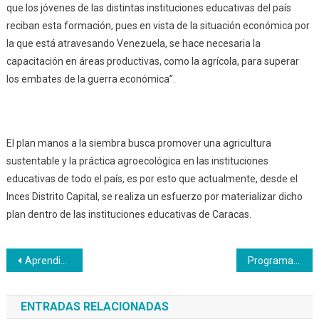
que los jóvenes de las distintas instituciones educativas del país
reciban esta formación, pues en vista de la situación económica por
la que está atravesando Venezuela, se hace necesaria la
capacitación en áreas productivas, como la agrícola, para superar
los embates de la guerra económica”.
El plan manos a la siembra busca promover una agricultura
sustentable y la práctica agroecológica en las instituciones
educativas de todo el país, es por esto que actualmente, desde el
Inces Distrito Capital, se realiza un esfuerzo por materializar dicho
plan dentro de las instituciones educativas de Caracas.
Navegación
Aprendices de Electromecánica Industrial fabricaron juguetes con material reciclado en Aragua
Programa Penitenciario del Inces activo en el estado Bolívar
de
ENTRADAS RELACIONADAS
entradas