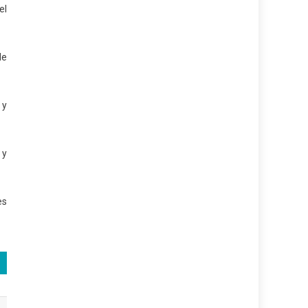
el
de
 y
 y
es