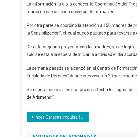
La información la dio a conocer la Coordinación del Pro
marco de ese delicado universo de formación.
Por otra parte se coordinó la atención a 150 madres de pri
la Sensibilización”, el cual quedó pautado para llevarse a
De este segundo proyecto con las madres, ya se logró la
solo se está a la espera de iniciar la actividad el día acord
La semana pasada se alcanzó en el Centro de Formación «
Encalado de Paredes” donde intervinieron 20 participante
Se espera anunciar en una próxima fecha los logros de l
de Arismendi”.
Navegación
Inces Caracas impulsa formación de cultivo básico de hortalizas en el liceo bolivariano Juan Lovera
de
ENTRADAS RELACIONADAS