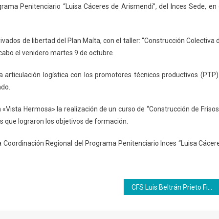
grama Penitenciario “Luisa Cáceres de Arismendi”, del Inces Sede, en 
vados de libertad del Plan Maíta, con el taller: “Construcción Colectiva 
 cabo el venidero martes 9 de octubre.
 articulación logística con los promotores técnicos productivos (PTP)
ado.
Vista Hermosa» la realización de un curso de “Construcción de Frisos
s que lograron los objetivos de formación.
a Coordinación Regional del Programa Penitenciario Inces “Luisa Cácer
CFS Luis Beltrán Prieto Figueroa inicia jornada de limpieza en el huerto organopónico