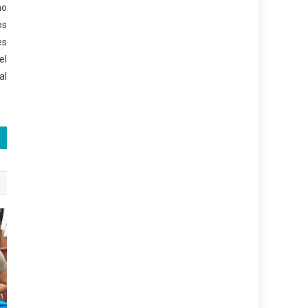
no
os
es
el
al