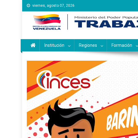
Saltar
viernes, agosto 07, 2026
al
contenido
Instituto Nacional de Ca
Inces
Institución
Regiones
Formación