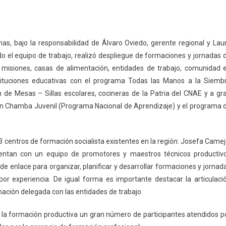
inas, bajo la responsabilidad de Álvaro Oviedo, gerente regional y Lau
o el equipo de trabajo, realizó despliegue de formaciones y jornadas 
de misiones, casas de alimentación, entidades de trabajo, comunidad 
tituciones educativas con el programa Todas las Manos a la Siemb
 de Mesas – Sillas escolares, cocineras de la Patria del CNAE y a gr
ón Chamba Juvenil (Programa Nacional de Aprendizaje) y el programa 
3 centros de formación socialista existentes en la región: Josefa Camej
uentan con un equipo de promotores y maestros técnicos productiv
 de enlace para organizar, planificar y desarrollar formaciones y jornad
por experiencia. De igual forma es importante destacar la articulaci
mación delegada con las entidades de trabajo.
 a la formación productiva un gran número de participantes atendidos p