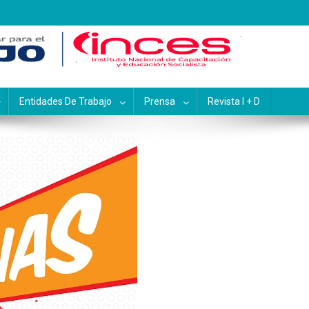
pacitación y Educación Socialis
Entidades De Trabajo
Prensa
Revista I + D