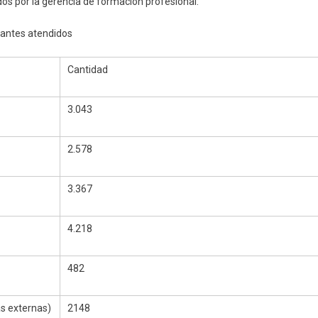
os por la gerencia de formación profesional:
ipantes atendidos
Cantidad
3.043
2.578
3.367
4.218
482
as externas)
2148