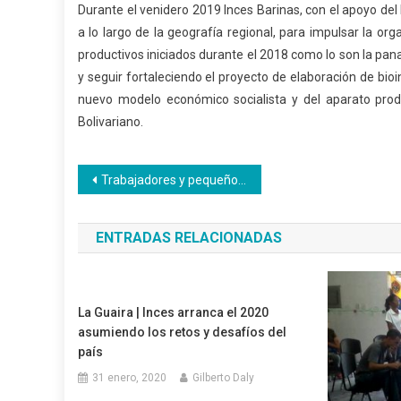
Durante el venidero 2019 Inces Barinas, con el apoyo de
a lo largo de la geografía regional, para impulsar la o
productivos iniciados durante el 2018 como lo son la pan
y seguir fortaleciendo el proyecto de elaboración de bio
nuevo modelo económico socialista y del aparato produ
Bolivariano.
Navegación
Trabajadores y pequeños de la casa celebraron la llegada de la Navidad en Yaracuy
de
ENTRADAS RELACIONADAS
entradas
La Guaira | Inces arranca el 2020
asumiendo los retos y desafíos del
país
31 enero, 2020
Gilberto Daly