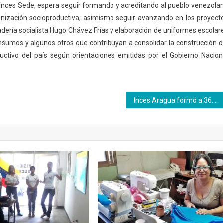
l Inces Sede, espera seguir formando y acreditando al pueblo venezola
rganización socioproductiva; asimismo seguir avanzando en los proyect
adería socialista Hugo Chávez Frías y elaboración de uniformes escolar
insumos y algunos otros que contribuyan a consolidar la construcción d
ctivo del país según orientaciones emitidas por el Gobierno Nacion
Inces Aragua formó a 36.996 venezolanos en oficios relacionadas con los motores productivos