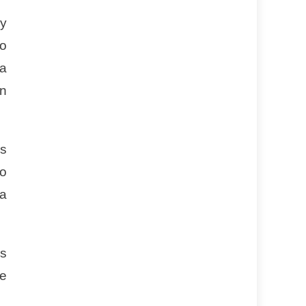
y
do
la
on
os
zo
va
es
ue