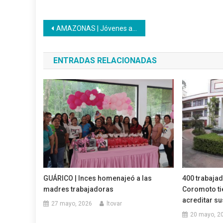
Navegación
AMAZONAS | Jóvenes aprendices realizan labor social
de
ENTRADAS RELACIONADAS
entradas
GUÁRICO | Inces homenajeó a las
400 trabajad
madres trabajadoras
Coromoto ti
acreditar s
27 mayo, 2026
ltovar
20 mayo, 2