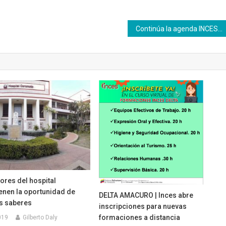
Continúa la agenda INCES – SENA con la visita a las Escuelas de Moda y Textil y Gastronomía en Los Ruices
ores del hospital
enen la oportunidad de
DELTA AMACURO | Inces abre
us saberes
inscripciones para nuevas
formaciones a distancia
019
Gilberto Daly