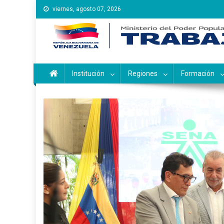
Saltar
viernes, agosto 07, 2026
al
contenido
Instituto Nacional de Ca
Inces
Institución
Regiones
Formación