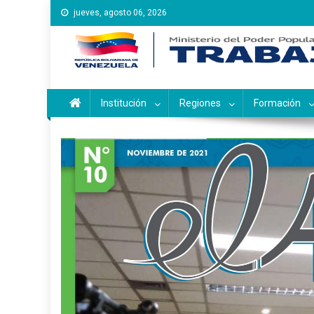
Saltar
jueves, agosto 06, 2026
al
contenido
Instituto Nacional de Ca
Inces
Institución
Regiones
Formación