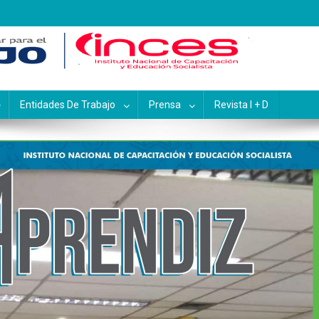
pacitación y Educación Socialis
Entidades De Trabajo
Prensa
Revista I + D