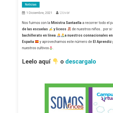
Noticias
Ltovar
1 Diciembre, 2021
Nos fuimos con la
Ministra Santaella
a recorrer todo el p
de las escuelas
y liceos
de nuestros niños… por si
bachillerato en línea
a nuestros connacionales e
España
y aprovechamos este número de
El Aprendiz
nuestros cultivos
.
Leelo aquí
o
descargalo