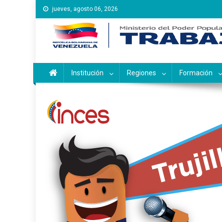
Saltar
jueves, agosto 06, 2026
al
contenido
Instituto Nacional de Ca
Inces
Institución
Regiones
Formación