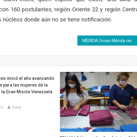
con 160 postulantes, región Oriente 22 y región Centr
s núcleos donde aún no se tiene notificación.
MÉRIDA | Inces Mérida certificó saberes a trabajadores de Corpoelec
es inició el año avanzando
 para las mujeres de la
 la Gran Misión Venezuela
24
ltovar