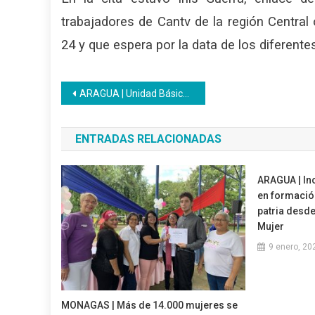
trabajadores de Cantv de la región Central 
24 y que espera por la data de los diferente
Navegación
ARAGUA | Unidad Básica cierra el año con jornada de trabajo desde Alimentos Kellogg’s
de
ENTRADAS RELACIONADAS
entradas
ARAGUA | Inc
en formación
patria desde
Mujer
9 enero, 20
MONAGAS | Más de 14.000 mujeres se