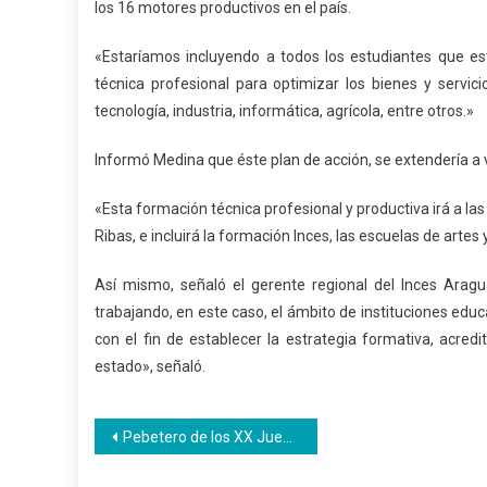
los 16 motores productivos en el país.
«Estaríamos incluyendo a todos los estudiantes que est
técnica profesional para optimizar los bienes y servici
tecnología, industria, informática, agrícola, entre otros.»
Informó Medina que éste plan de acción, se extendería a 
«Esta formación técnica profesional y productiva irá a la
Ribas, e incluirá la formación Inces, las escuelas de artes 
Así mismo, señaló el gerente regional del Inces Aragu
trabajando, en este caso, el ámbito de instituciones educa
con el fin de establecer la estrategia formativa, acredi
estado», señaló.
Navegación
Pebetero de los XX Juegos Nacionales fue construido por el Inces
de