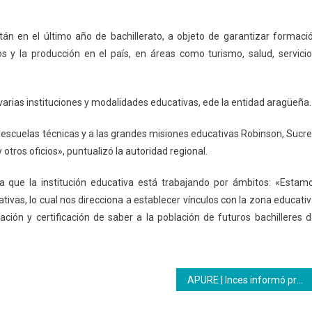
án en el último año de bachillerato, a objeto de garantizar formaci
os y la producción en el país, en áreas como turismo, salud, servicio
varias instituciones y modalidades educativas, ede la entidad aragüeña.
s escuelas técnicas y a las grandes misiones educativas Robinson, Sucre
y otros oficios», puntualizó la autoridad regional.
a que la institución educativa está trabajando por ámbitos: «Estam
tivas, lo cual nos direcciona a establecer vínculos con la zona educativ
tación y certificación de saber a la población de futuros bachilleres d
APURE | Inces informó programación formativa para este primer trimestre 2022