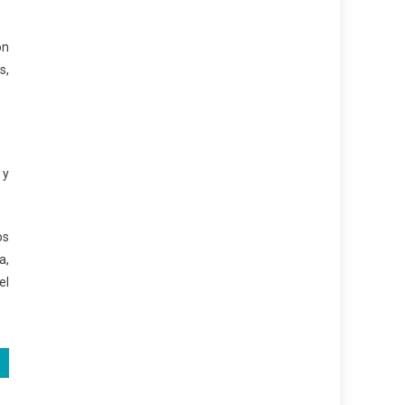
ón
s,
 y
os
a,
el