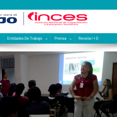
pacitación y Educación Socialis
Entidades De Trabajo
Prensa
Revista I + D