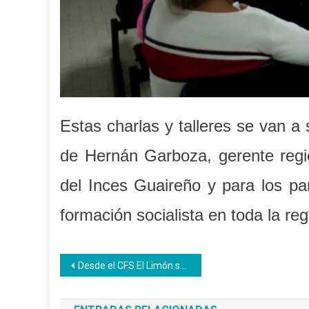
Estas charlas y talleres se van a s
de Hernán Garboza, gerente regi
del Inces Guaireño y para los par
formación socialista en toda la reg
Navegación
Desde el CFS El Limón se crean proyectos y brigadas productivas
de