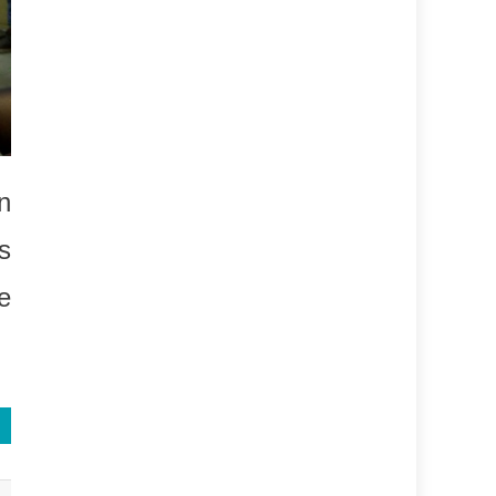
n
s
e