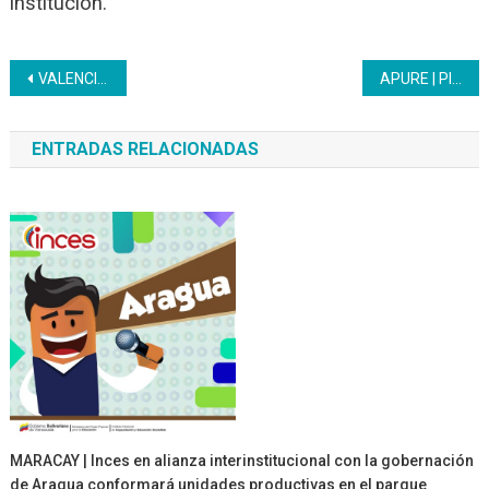
institución.
Navegación
VALENCIA | CFS Luis Beltrán Prieto Figueroa establece alianza formativa con gobernación de Carabobo
APURE | Plan de recuperación de Mesas-Sillas llega al Liceo Bolivariano Amantina de Sucre
de
ENTRADAS RELACIONADAS
entradas
MARACAY | Inces en alianza interinstitucional con la gobernación
de Aragua conformará unidades productivas en el parque