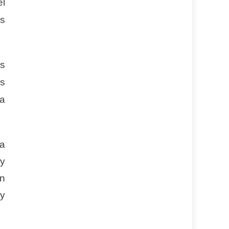
el
es
os
es
ca
la
 y
an
 y