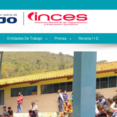
pacitación y Educación Socialis
Entidades De Trabajo
Prensa
Revista I + D