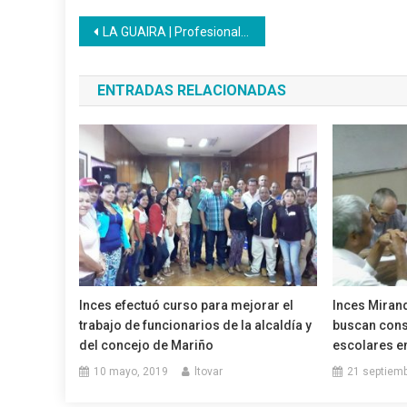
Navegación
LA GUAIRA | Profesionales del gremio Educación recibieron atención a través de jornada social integral
de
ENTRADAS RELACIONADAS
entradas
Inces efectuó curso para mejorar el
Inces Mirand
trabajo de funcionarios de la alcaldía y
buscan cons
del concejo de Mariño
escolares en
10 mayo, 2019
ltovar
21 septiemb