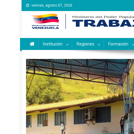
Saltar
viernes, agosto 07, 2026
al
contenido
Instituto Nacional de Ca
Inces
Institución
Regiones
Formación