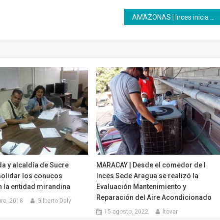
AMAZONAS | Inces inicia formaciones en centros educativos
a y alcaldía de Sucre
MARACAY | Desde el comedor de l
olidar los conucos
Inces Sede Aragua se realizó la
 la entidad mirandina
Evaluación Mantenimiento y
Reparación del Aire Acondicionado
re, 2018
Gilberto Daly
15 agosto, 2022
ltovar