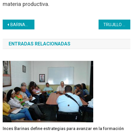
materia productiva.
Navegación
BARINAS | Inces apoya con certificación, acreditación y formación a estudiantes del 5to año de bachillerato
TRUJILLO | Inces fortalece vínculos de solidaridad y cooperación.
de
ENTRADAS RELACIONADAS
entradas
Inces Barinas define estrategias para avanzar en la formación