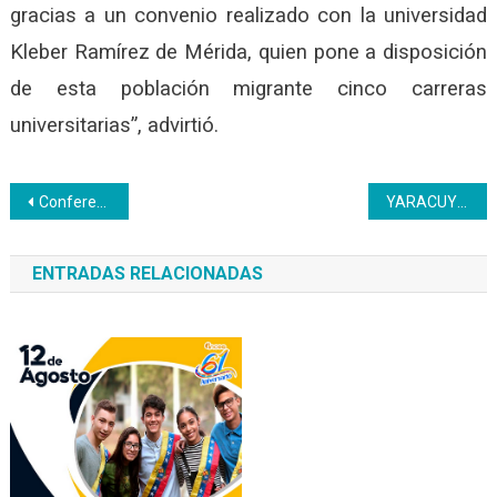
gracias a un convenio realizado con la universidad
Kleber Ramírez de Mérida, quien pone a disposición
de esta población migrante cinco carreras
universitarias”, advirtió.
Navegación
Conferencia Intersaber: Irama La Rosa abordó el tema Juventudes y política pública
YARACUY | Inces dicta talleres de formación a ciudadanos en conflicto con la ley
de
ENTRADAS RELACIONADAS
entradas