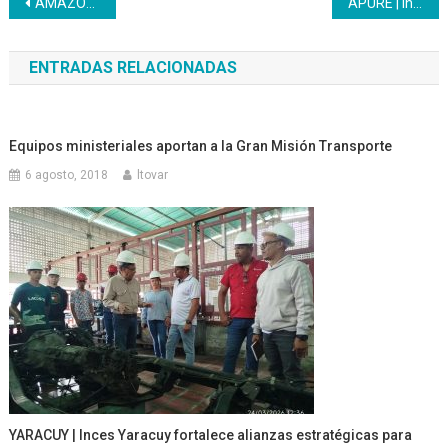
Navegación
AMAZONAS | Inces inaugurará centro de informática
APURE | Inces acreditó y certificó a 136 emprendedores en Biruaca
de
ENTRADAS RELACIONADAS
entradas
Equipos ministeriales aportan a la Gran Misión Transporte
6 agosto, 2018
ltovar
YARACUY | Inces Yaracuy fortalece alianzas estratégicas para