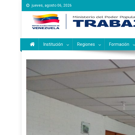
Saltar
jueves, agosto 06, 2026
al
contenido
Instituto Nacional de Ca
Inces
Institución
Regiones
Formación