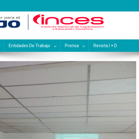
pacitación y Educación Socialis
Entidades De Trabajo
Prensa
Revista I + D