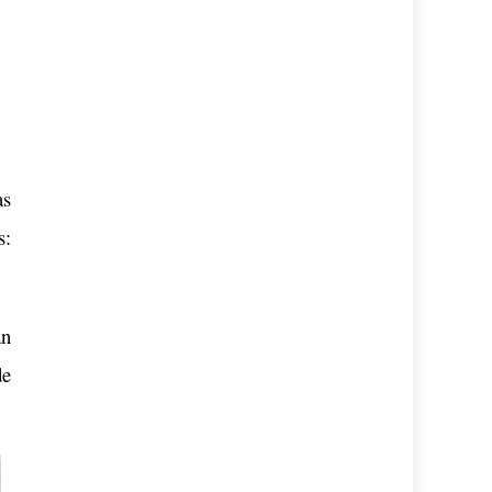
as
s:
án
de