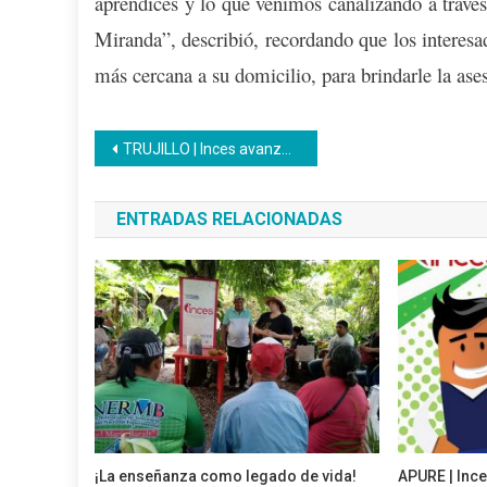
aprendices y lo que venimos canalizando a través
Miranda”, describió, recordando que los interesa
más cercana a su domicilio, para brindarle la ase
Navegación
TRUJILLO | Inces avanza en el proceso de certificación de docentes del área Creación, Recreación y Producción
de
ENTRADAS RELACIONADAS
entradas
¡La enseñanza como legado de vida!
APURE | Ince