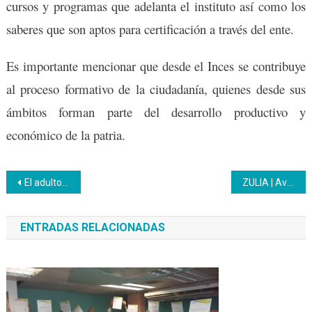
cursos y programas que adelanta el instituto así como los
saberes que son aptos para certificación a través del ente.
Es importante mencionar que desde el Inces se contribuye
al proceso formativo de la ciudadanía, quienes desde sus
ámbitos forman parte del desarrollo productivo y
económico de la patria.
Navegación
El adulto mayor como emprendedor es una realidad
ZULIA | Avanzan labores de mantenimiento y embellecimiento de la sede del Inces en Cabimas
de
ENTRADAS RELACIONADAS
entradas