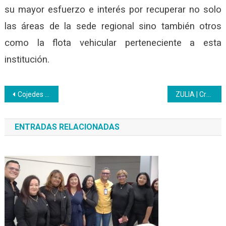
su mayor esfuerzo e interés por recuperar no solo
las áreas de la sede regional sino también otros
como la flota vehicular perteneciente a esta
institución.
Navegación
Cojedes | Aprendices Inces reciben charla “Hablemos de sexualidad”
ZULIA | Crece la atención a la población estudiantil con el bachillerato productivo
de
ENTRADAS RELACIONADAS
entradas