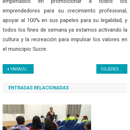
empeñados en promocionar a todos los
emprendedores para su crecimiento profesional,
apoyar al 100% en sus papeles para su legalidad, y
todos los fines de semana ya estamos activando la
cultura y la recreación para impulsar los valores en
el municipio Sucre.
Navegación
YARACUY| Continúa formación a estudiantes de la Milicia Bolivariana
COJEDES | Tres estudiantes de bachillerato productivo de la U.E.P Ince “Antonio Guzmán Blanco” socializan proyecto de saberes
de
ENTRADAS RELACIONADAS
entradas