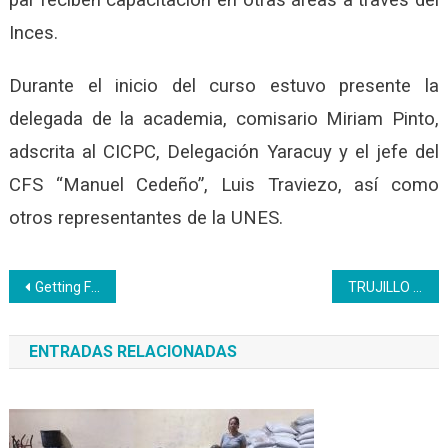
Inces.
Durante el inicio del curso estuvo presente la
delegada de la academia, comisario Miriam Pinto,
adscrita al CICPC, Delegación Yaracuy y el jefe del
CFS “Manuel Cedeño”, Luis Traviezo, así como
otros representantes de la UNES.
Navegación
Getting Financially Unbiased – 13 Steps to Monetary Independence
TRUJILLO | Inces dio inicio a un plan vacacional recreacional para la comunidad
de
ENTRADAS RELACIONADAS
entradas