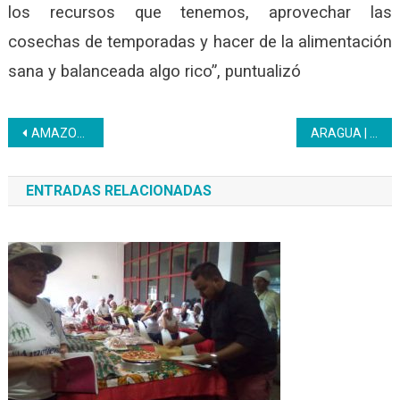
los recursos que tenemos, aprovechar las
cosechas de temporadas y hacer de la alimentación
sana y balanceada algo rico”, puntualizó
Navegación
AMAZONAS | Inces gradúa bachilleres bajo la modalidad joven y adulto
ARAGUA | Se realizó reunión interinstitucional desde las instalaciones de la lcaldía del municipio Libertador
de
ENTRADAS RELACIONADAS
entradas