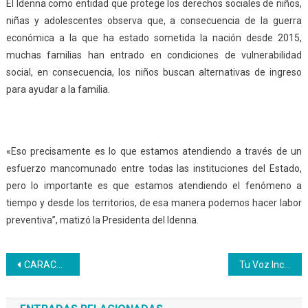
El Idenna como entidad que protege los derechos sociales de niños,
niñas y adolescentes observa que, a consecuencia de la guerra
económica a la que ha estado sometida la nación desde 2015,
muchas familias han entrado en condiciones de vulnerabilidad
social, en consecuencia, los niños buscan alternativas de ingreso
para ayudar a la familia.
«Eso precisamente es lo que estamos atendiendo a través de un
esfuerzo mancomunado entre todas las instituciones del Estado,
pero lo importante es que estamos atendiendo el fenómeno a
tiempo y desde los territorios, de esa manera podemos hacer labor
preventiva”, matizó la Presidenta del Idenna.
Navegación
CARACAS | Inces DC gradúa 64 bachilleres con perfiles productivos
Tu Voz Inces Caracas ya tiene ganadores
de