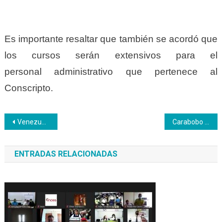
Es importante resaltar que también
se acordó que
los cursos serán extensivos para el
personal
a
dministrativo que pertenece al
Conscripto.
Navegación
Venezuela y China intercambiaron experiencias sobre Educación y Formación Técnica Profesional
Carabobo recibió dotación de material médico- quirúrgico de Inces Sede
de
ENTRADAS RELACIONADAS
entradas