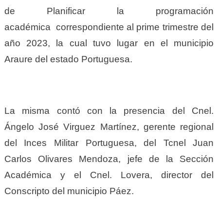
de Planificar la
programación
académica
correspondiente al
prime t
rimestre del
año 2023, la cual tuvo lugar en
el m
unicipio
Araure del
e
stado Portuguesa.
La misma contó con la presencia del Cnel.
Ángelo José Virguez Martínez,
g
erente
r
egional
del Inces Militar Portuguesa,
del
Tcnel Juan
Carlos Olivares Mendoza,
j
efe de la Sección
Académica
y
el Cnel. Lovera,
d
irector del
Conscripto del
m
unicipio Páez.