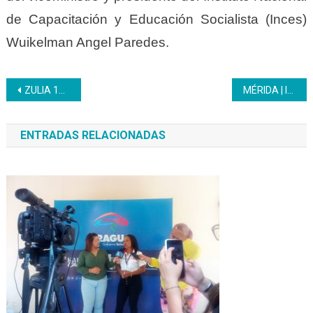
de Capacitación y Educación Socialista (Inces)
Wuikelman Angel Paredes.
Navegación
ZULIA 156 Bachilleres Productivos Inces egresaron en el Zulia para forjar desarrollo
MÉRIDA | Inces reconoce el esfuerzo y compromiso de sus trabajadores
de
ENTRADAS RELACIONADAS
entradas