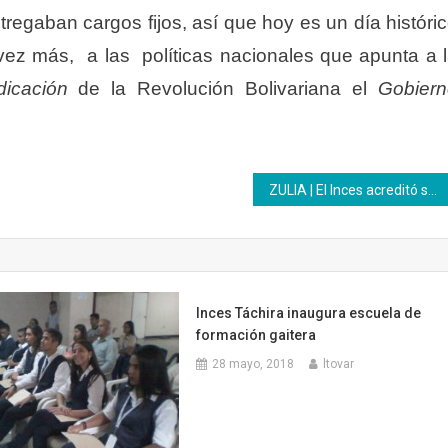
gaban cargos fijos, así que hoy es un día históri
 vez más, a las políticas nacionales que apunta a 
ndicación
de la Revolución Bolivariana el
Gobier
ZULIA | El Inces acreditó saberes en el ámbito penitenciario
Inces Táchira inaugura escuela de
formación gaitera
28 mayo, 2018
ltovar