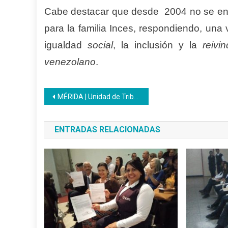
Cabe destacar que desde 2004 no se entre
para la familia Inces, respondiendo, una
igualdad
social
, la inclusión y la
reivi
venezolano
.
Navegación
MÉRIDA | Unidad de Tributos del Inces avanza en atención empresarial
de
ENTRADAS RELACIONADAS
entradas