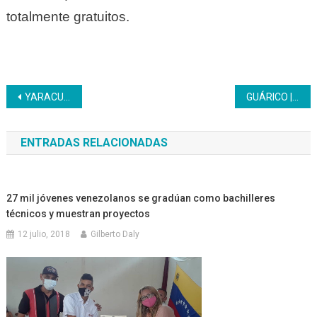
totalmente gratuitos.
Navegación
YARACUY | Inces recibirá tutorías para agilizar procesos y trámites operativos y administrativos
GUÁRICO | Inces hizo justicia social entregando más de 120 cargos fijos a personal contratado de Inces Guárico.
de
ENTRADAS RELACIONADAS
entradas
27 mil jóvenes venezolanos se gradúan como bachilleres
técnicos y muestran proyectos
12 julio, 2018
Gilberto Daly