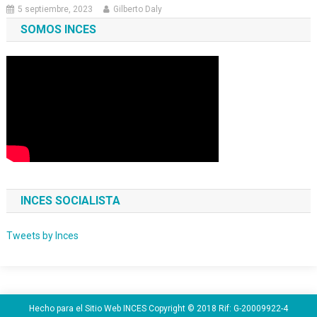
5 septiembre, 2023
Gilberto Daly
SOMOS INCES
INCES SOCIALISTA
Tweets by Inces
Hecho para el Sitio Web INCES Copyright © 2018 Rif: G-20009922-4