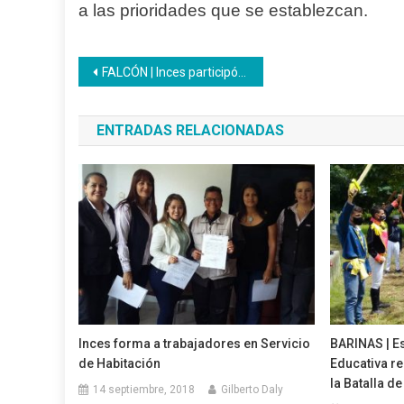
a las prioridades que se establezcan.
Navegación
FALCÓN | Inces participó en los I Juegos Deportivos Laborales Falcón 2022
de
ENTRADAS RELACIONADAS
entradas
Inces forma a trabajadores en Servicio
BARINAS | Es
de Habitación
Educativa re
la Batalla d
14 septiembre, 2018
Gilberto Daly