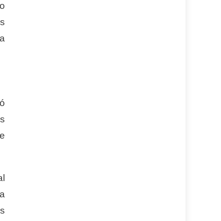
to
es
ia
ió
es
ue
al
 a
as