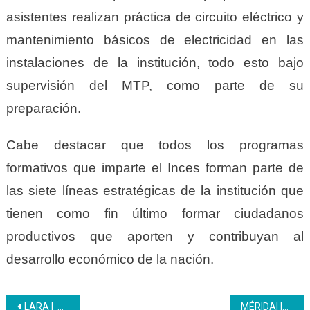
asistentes realizan práctica de circuito eléctrico y
mantenimiento básicos de electricidad en las
instalaciones de la institución, todo esto bajo
supervisión del MTP, como parte de su
preparación.
Cabe destacar que todos los programas
formativos que imparte el Inces forman parte de
las siete líneas estratégicas de la institución que
tienen como fin último formar ciudadanos
productivos que aporten y contribuyan al
desarrollo económico de la nación.
Navegación
LARA | Personal de Inces Lara recibe jubilaciones reglamentarias
MÉRIDA| Inces presentó oferta formación a entidades de trabajo en El Vigía