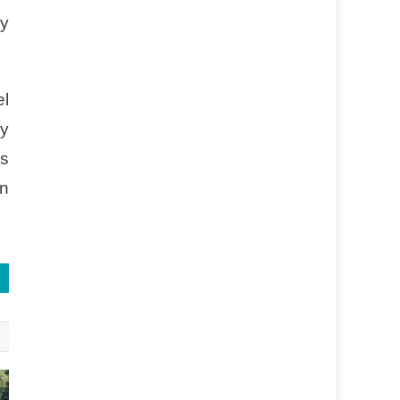
 y
el
y
os
ón