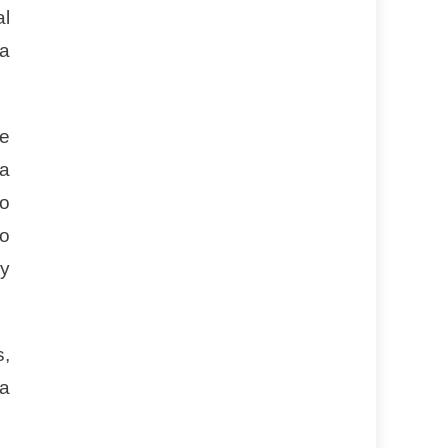
al
la
de
 a
mo
o
 y
s,
da