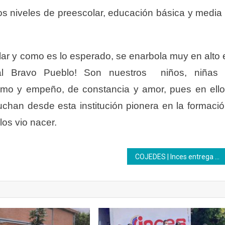
os niveles de preescolar, educación básica y media
lar y como es lo esperado, se enarbola muy en alto 
a al Bravo Pueblo! Son nuestros niños, niñas 
smo y empeño, de constancia y amor, pues en ell
luchan desde esta institución pionera en la formaci
los vio nacer.
COJEDES | Inces entrega siete notificaciones de jubilación a clase trabajadora