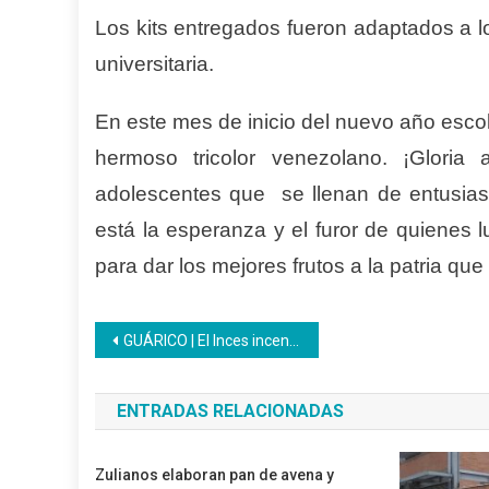
Los kits entregados fueron adaptados a l
universitaria.
En este mes de inicio del nuevo año esco
hermoso tricolor venezolano. ¡Glori
adolescentes que se llenan de entusia
está la esperanza y el furor de quienes 
para dar los mejores frutos a la patria que 
Navegación
GUÁRICO | El Inces incentiva al pueblo a formarse en producción agroecológica
de
ENTRADAS RELACIONADAS
entradas
Zulianos elaboran pan de avena y