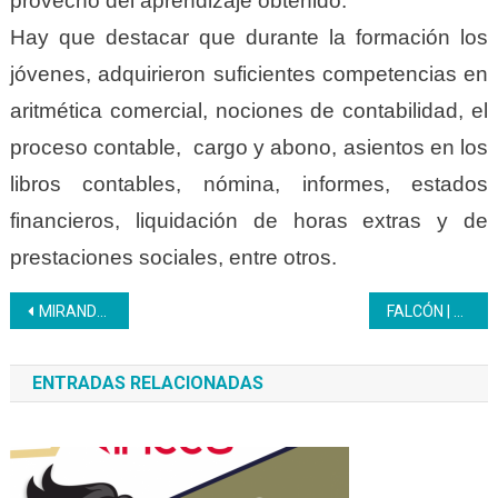
provecho del aprendizaje obtenido.
Hay que destacar que durante la formación los
jóvenes, adquirieron suficientes competencias en
aritmética comercial, nociones de contabilidad, el
proceso contable, cargo y abono, asientos en los
libros contables, nómina, informes, estados
financieros, liquidación de horas extras y de
prestaciones sociales, entre otros.
Navegación
MIRANDA | CFS Textil continúa con la formación Patrones y Ropa Íntima
FALCÓN | En el Inces la Mesa de Evaluación, Construcción y Desarrollo Curricular Permanente avanza
de
ENTRADAS RELACIONADAS
entradas