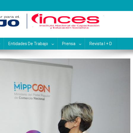
pacitación y Educación Socialis
Entidades De Trabajo
Prensa
Revista I + D