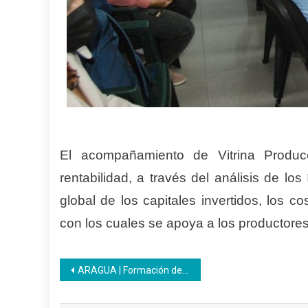
El acompañamiento de Vitrina Produce
rentabilidad, a través del análisis de los
global de los capitales invertidos, los co
con los cuales se apoya a los productores
Navegación
ARAGUA | Formación de elaboración de pasapalos finalizó con éxito desde CFS Villa de Cura
de