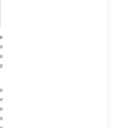
te
os
su
 y
to
er
to
as
 y