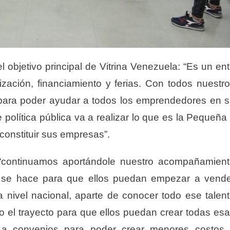
l objetivo principal de Vitrina Venezuela: “Es un en
zación, financiamiento y ferias. Con todos nuestr
 para poder ayudar a todos los emprendedores en 
 política pública va a realizar lo que es la Pequeña
onstituir sus empresas”.
 “continuamos aportándole nuestro acompañamien
to se hace para que ellos puedan empezar a vend
 nivel nacional, aparte de conocer todo ese talen
o el trayecto para que ellos puedan crear todas es
n a convenios para poder crear menores costos