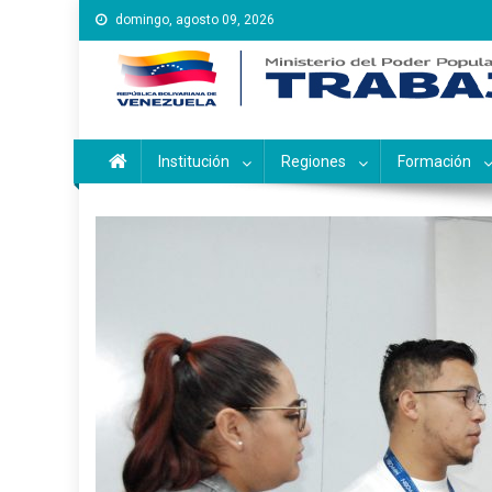
Saltar
domingo, agosto 09, 2026
al
contenido
Instituto Nacional de Ca
Inces
Institución
Regiones
Formación