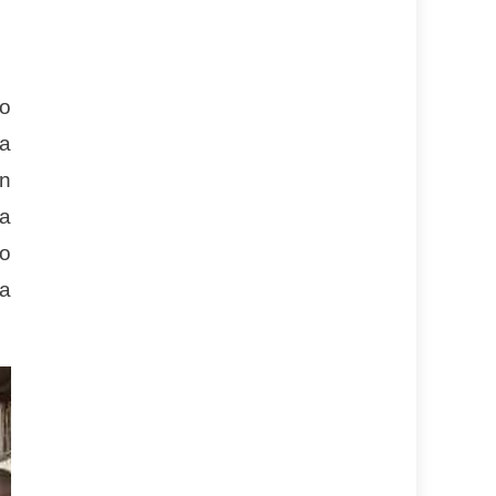
to
ea
ón
la
co
 a