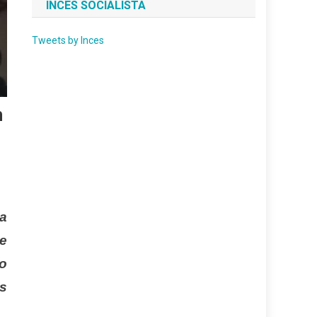
INCES SOCIALISTA
Tweets by Inces
n
a
ge
co
as