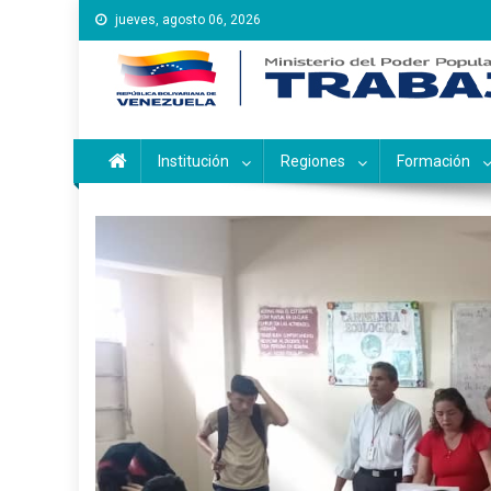
Saltar
jueves, agosto 06, 2026
al
contenido
Instituto Nacional de Ca
Inces
Institución
Regiones
Formación