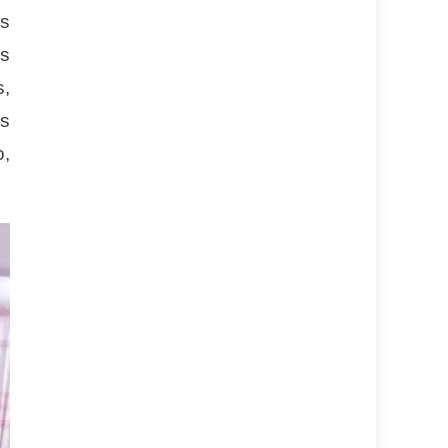
os
es
s,
os
o,