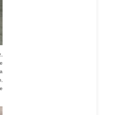
z,
de
 a
o,
 e