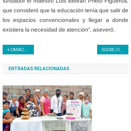
fundador el maestro Luis Beltrán Prieto Figueroa,
que consideró que la educación tenía que salir de
los espacios convencionales y llegar a donde
existiera la necesidad de atención”, aseveró.
Navegación
CARACAS | Con parrandón navideño Inces celebró el inicio de las fechas decembrinas
SUCRE | CFS Industria Realizo Cierre de Formaciones
de
ENTRADAS RELACIONADAS
entradas