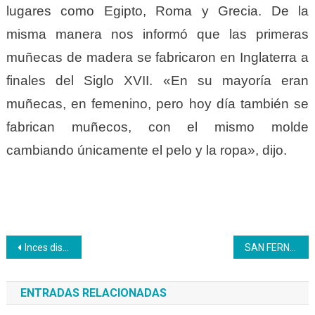
lugares como Egipto, Roma y Grecia. De la
misma manera nos informó que las primeras
muñecas de madera se fabricaron en Inglaterra a
finales del Siglo XVII. «En su mayoría eran
muñecas, en femenino, pero hoy día también se
fabrican muñecos, con el mismo molde
cambiando únicamente el pelo y la ropa», dijo.
Navegación
Inces discute con el Consejo Nacional de la Juventud de Rusia formas mutuas de cooperación
SAN FERNANDO | Inces Apure realizó operativo de desmalezamiento en el centro de salud «El Buen Samaritano»
de
ENTRADAS RELACIONADAS
entradas