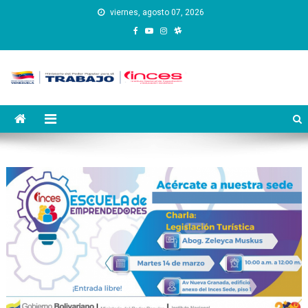
Saltar
viernes, agosto 07, 2026
al
contenido
Instituto Nacional de
Inces
Capacitación y Educación
Socialista