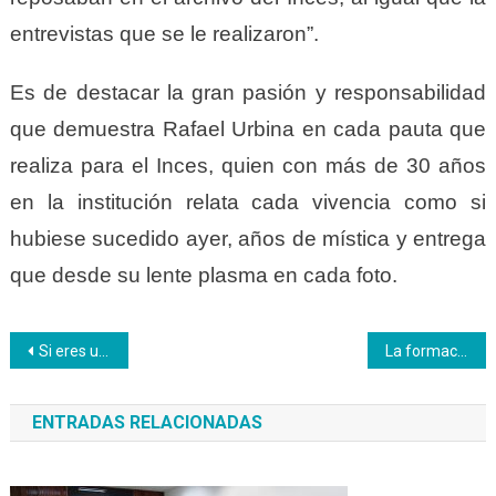
entrevistas que se le realizaron”.
Es de destacar la gran pasión y responsabilidad
que demuestra Rafael Urbina en cada pauta que
realiza para el Inces, quien con más de 30 años
en la institución relata cada vivencia como si
hubiese sucedido
ayer, años de mística y entrega
que desde su lente plasma en cada foto.
Navegación
Si eres un emprendedor esta charla es para ti
La formación y mejoramiento del trabajador fue sentimiento obsesivo en el Maestro Prieto Figueroa
de
ENTRADAS RELACIONADAS
entradas