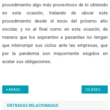
procedimiento algo más provechoso de lo obtenido
en esta ocasión, tratando de ubicar este
procedimiento desde el inicio del próximo año
escolar, y no al final como en esta ocasión, de
manera que los aspirantes a pasantías no tengan
que interrumpir sus ciclos ante las empresas, que
por la pandemia son mayormente exigidos en
acatar sus obligaciones.
Navegación
ARAGUA | Formados en Turismo para el quehacer productivo de la patria
COJEDES |Inceistas certificaron a clase trabajadora de Hidrocentro
de
ENTRADAS RELACIONADAS
entradas