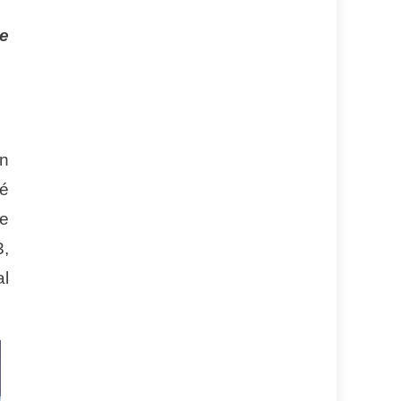
de
en
sé
e
3,
al