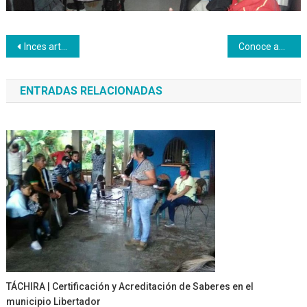
Navegación
Inces articula programas para la formación técnica profesional
Conoce aquí parte de nuestra oferta formativa
de
ENTRADAS RELACIONADAS
entradas
TÁCHIRA | Certificación y Acreditación de Saberes en el
municipio Libertador