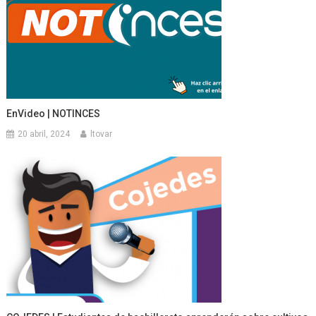
EnVideo | NOTINCES
20 abril, 2024
ltovar