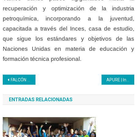
recuperación y optimización de la industria
petroquímica, incorporando a la juventud,
capacitada a través del Inces, casa de estudio,
que sigue los estándares y objetivos de las
Naciones Unidas en materia de educación y
formación técnica profesional.
Navegación
FALCÓN | Inces y la alcaldía de Miranda avanzan con el programa “Pequeños Mirandinos”
APURE | Inces y la Fundación Jóvenes del Barrio fortalecen convenio
de
ENTRADAS RELACIONADAS
entradas