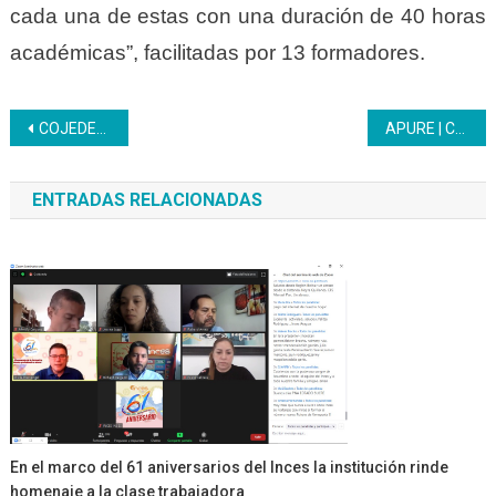
cada una de estas con una duración de 40 horas
académicas”, facilitadas por 13 formadores.
Navegación
COJEDES | Con 29 participantes inició proceso formativo en Repostería y Pastelería
APURE | Convenio Inces-Unesr se fortalece en la región apureña
de
ENTRADAS RELACIONADAS
entradas
En el marco del 61 aniversarios del Inces la institución rinde
homenaje a la clase trabajadora