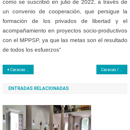
como se suscribió en julio de 2022, a través de
un convenio de cooperación, que persigue la
formación de los privados de libertad y el
acompañamiento en proyectos socio-productivos
con el MPPSP, ya que las metas son el resultado
de todos los esfuerzos”
Navegación
Caracas | Visita del Inces al Centro de Resguardo la Yaguara de la CPNB
Caracas / Culminan las primeras formaciones en el CFS. “Jorge Antonio Rodríguez”
de
ENTRADAS RELACIONADAS
entradas