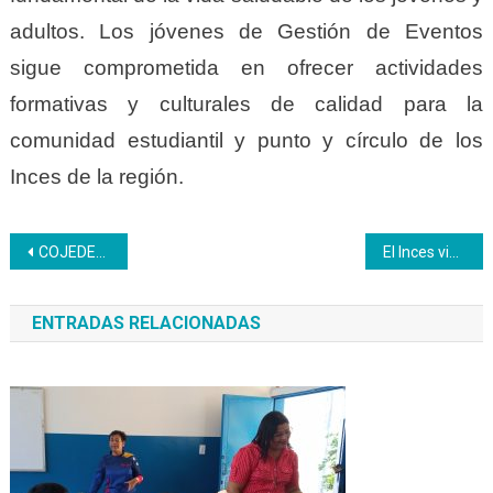
adultos. Los jóvenes de Gestión de Eventos
sigue comprometida en ofrecer actividades
formativas y culturales de calidad para la
comunidad estudiantil y punto y círculo de los
Inces de la región.
Navegación
COJEDES | Formación continua y permanente desde los CFS Batalla de Taguanes y Matías Salazar
El Inces visito el Centro de Resguardo la Yaguara de la CPNB para ofrecer formaciones
de
ENTRADAS RELACIONADAS
entradas