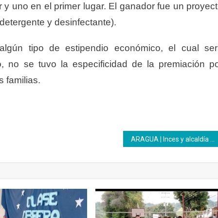
r y uno en el primer lugar. El ganador fue un proyec
detergente y desinfectante).
lgún tipo de estipendio económico, el cual se
, no se tuvo la especificidad de la premiación p
 familias.
ARAGUA | Inces y alcaldía de Girardot estuvieron en la primera entrega de títulos de bachillerato 2023