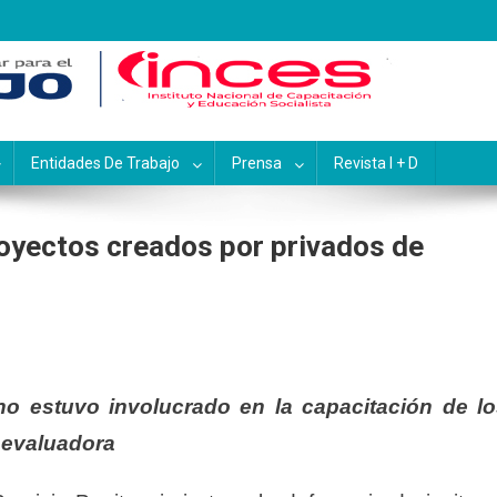
pacitación y Educación Socialis
Entidades De Trabajo
Prensa
Revista I + D
oyectos creados por privados de
no estuvo involucrado en la capacitación de l
a evaluadora