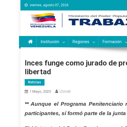
Saltar
viernes, agosto 07, 2026
al
contenido
Instituto Nacional de Ca
Inces
Institución
Regiones
Formación
Inces funge como jurado de pr
libertad
Noticias
Ltovar
1 Mayo, 2023
** Aunque el Programa Penitenciario 
participantes, sí formó parte de la junt