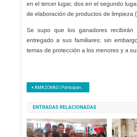
en el tercer lugar, dos en el segundo luga
de elaboración de productos de limpieza (
Se supo que los ganadores recibirán a
entregado a sus familiares; sin embargo
temas de protección a los menores y a sus
Navegación
AMAZONAS | Participantes se forman en nuevas unidades curriculares
de
ENTRADAS RELACIONADAS
entradas