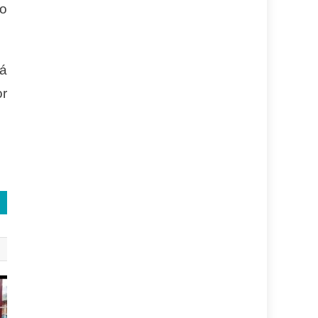
to
rá
or