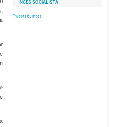
al
INCES SOCIALISTA
s,
Tweets by Inces
ta
or
de
ón
de
ue
os