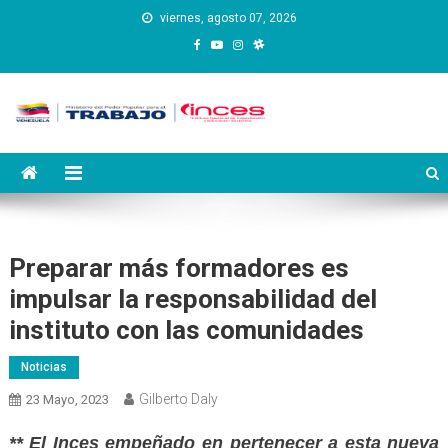
Saltar
viernes, agosto 07, 2026
al
contenido
Instituto Nacional de
Inces
Capacitación y Educación
Socialista
Preparar más formadores es
impulsar la responsabilidad del
instituto con las comunidades
Noticias
Gilberto Daly
23 Mayo, 2023
** El Inces empeñado en pertenecer a esta nueva