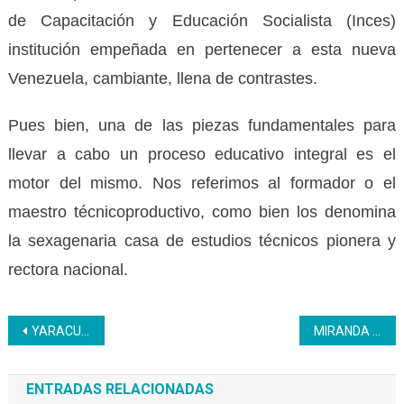
de Capacitación y Educación Socialista (Inces)
institución empeñada en pertenecer a esta nueva
Venezuela, cambiante, llena de contrastes.
Pues bien, una de las piezas fundamentales para
llevar a cabo un proceso educativo integral es el
motor del mismo. Nos referimos al formador o el
maestro técnicoproductivo, como bien los denomina
la sexagenaria casa de estudios técnicos pionera y
rectora nacional.
Navegación
YARACUY | Realizan trabajos de mantenimiento y reparaciones generales en el CFS Manuel Cedeño
MIRANDA | Estudiantes de bachillerato del Inces aprenderán lectoescritura bajo el sistema Braille
de
ENTRADAS RELACIONADAS
entradas