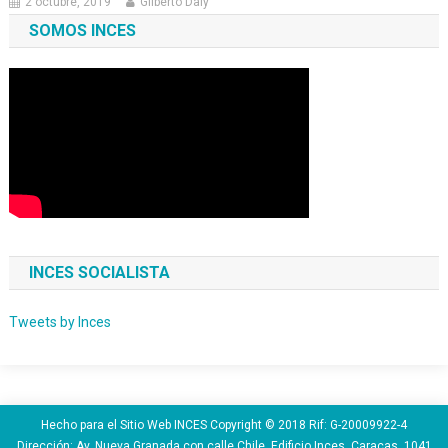
2 octubre, 2019
Gilberto Daly
SOMOS INCES
INCES SOCIALISTA
Tweets by Inces
Hecho para el Sitio Web INCES Copyright © 2018 Rif: G-20009922-4
Dirección: Av. Nueva Granada con calle Chile, Edificio Inces. Caracas. 1041