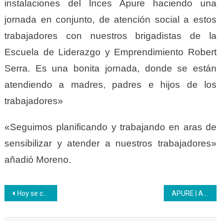
instalaciones del Inces Apure haciendo una
jornada en conjunto, de atención social a estos
trabajadores con nuestros brigadistas de la
Escuela de Liderazgo y Emprendimiento Robert
Serra. Es una bonita jornada, donde se están
atendiendo a madres, padres e hijos de los
trabajadores»
«Seguimos planificando y trabajando en aras de
sensibilizar y atender a nuestros trabajadores»
añadió Moreno.
Navegación
Hoy se celebró el Día Mundial del Desafío en el Inces
APURE | Aprendices de la gerencia regional Inces Apure recibieron una clase magistral de Ética y Valores en el CFS San Fernando
de