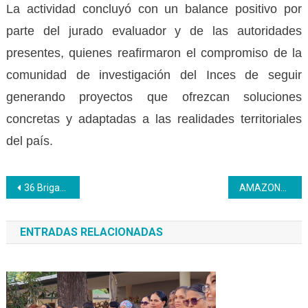
La actividad concluyó con un balance positivo por
parte del jurado evaluador y de las autoridades
presentes, quienes reafirmaron el compromiso de la
comunidad de investigación del Inces de seguir
generando proyectos que ofrezcan soluciones
concretas y adaptadas a las realidades territoriales
del país.
Navegación
36 Brigadistas Inces fueron formados en Técnica de Rescate: Sistema de Transporte Vertical
AMAZONAS | Inces continúa certificando saberes de trabajadores
de
ENTRADAS RELACIONADAS
entradas