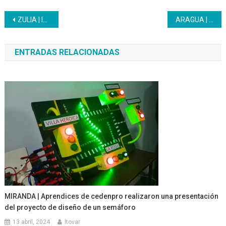
Navegación
ZULIA | Inicia el Plan de Formación para el Mundo del Trabajo Bachilleres 2023
ARAGUA | Programa Penitenciario realizó socialización del Sistema “HACER”
de
ENTRADAS RELACIONADAS
entradas
MIRANDA | Aprendices de cedenpro realizaron una presentación
del proyecto de diseño de un semáforo
13 abril, 2024
ltovar